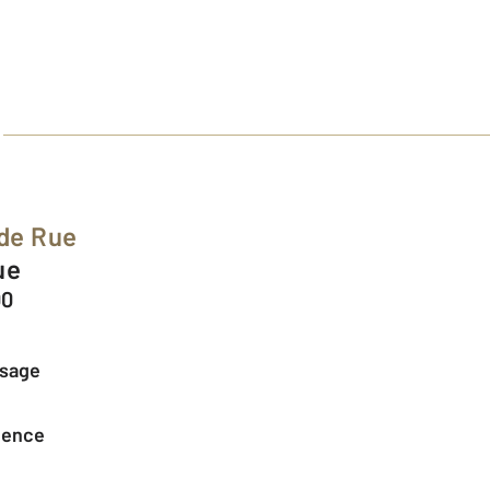
de Rue
ue
00
ssage
agence