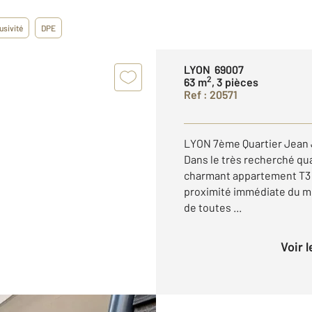
usivité
DPE
LYON 69007
2
63 m
, 3 pièces
Ref : 20571
LYON 7ème Quartier Jean J
Dans le très recherché qu
charmant appartement T3 d
proximité immédiate du m
de toutes ...
Voir 