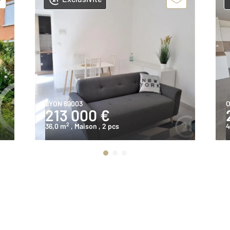
LYON 69003
O
213 000 €
2
36,0 m
, Maison
, 2 pcs
4