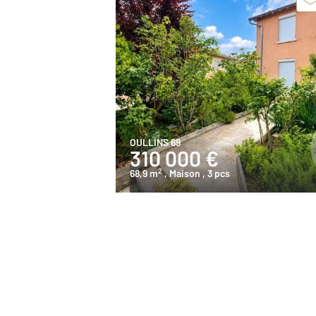
OULLINS 69
310 000 €
2
68,9 m
, Maison
, 3 pcs