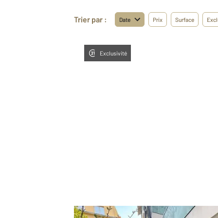
Trier par :
Date
Prix
Surface
Excl
Exclusivité