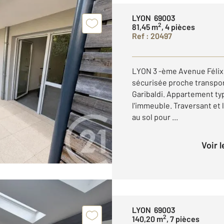
LYON 69003
2
81,45 m
, 4 pièces
Ref : 20497
LYON 3 -ème Avenue Félix
sécurisée proche transpo
Garibaldi. Appartement ty
l'immeuble. Traversant et 
au sol pour ...
Voir 
LYON 69003
2
140,20 m
, 7 pièces