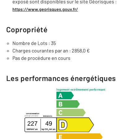
exposé sont disponibles sur le site Géorisques :
https://www.georisques.gouv.fr/
Copropriété
Nombre de Lots : 35
Charges courantes par an : 2858,0 €
Pas de procédure en cours
Les performances énergétiques
logement extrêmement performant
consommation
(énergie primaire)
émissions
227
49
2
2
kWh/m
.an
kg CO
/m
.an
2