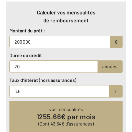
Calculer vos mensualités
de remboursement
Montant du prêt :
€
Durée du crédit
années
Taux d'intérêt (hors assurances)
%
vos mensualités
1255.66
€ par mois
(Dont
43.54
€ d’assurances)