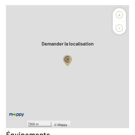
Afficher sur la carte :
+
Agence
Biens vendus
-
Demander la localisation
Vue globale
2
Surface totale : 83,7 m
2
Surface habitable : 83,7 m
Type d'appartement : F4
ème
Étage : 6
Nombre de pièces : 4
[Voir le détail]
Année construction : 1966
500 m
©
Mappy
Équipements