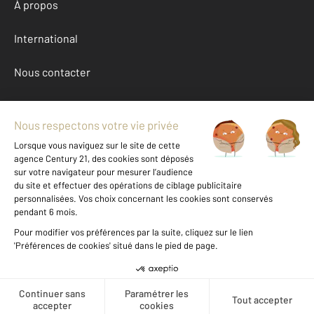
À propos
International
Nous contacter
Mentions légales & CGU et Barèmes d'honoraires
Données personnelles
Gestionnaire des cookies
Achat appartement autour de OULLINS (69600)
Autres appartements a vendre à OULLINS (69600)
Location Rhone (69)
Message
Téléphoner