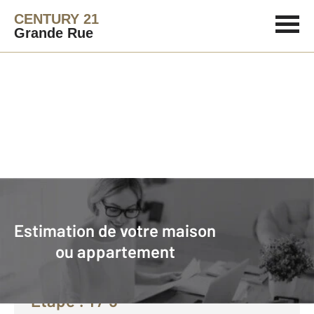
CENTURY 21
Grande Rue
Agence immobilière
Vendre avec CENTURY 21 Grande Rue
Estimation de votre maison
Faire estimer son bien avec
ou appartement
CENTURY 21 :
Etape :
1
/ 5