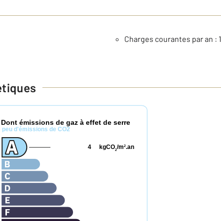
Charges courantes par an : 
étiques
Dont émissions de gaz à effet de serre
*
peu d'émissions de CO2
4
kgCO
/m
.an
2
2