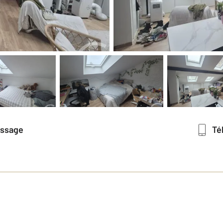
essage
T