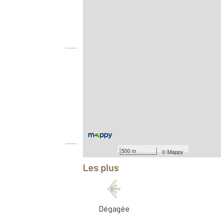
Agence
Vue globale
2
Surface totale : 81,5 m
Type d'appartement : T4
Nombre de pièces : 4
[Voir le détail]
Année construction : 1930
Équipements
500 m
©
Mappy
Les plus
Dégagée