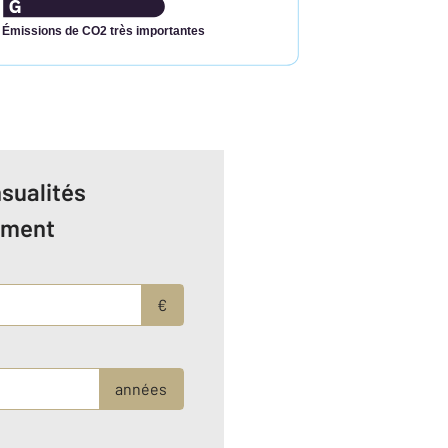
Émissions de CO2 très importantes
sualités
ement
€
années