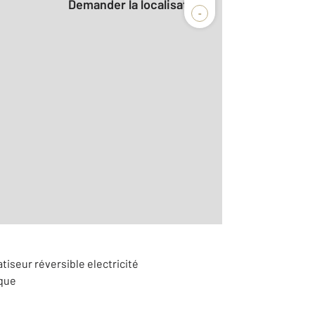
Demander la localisation
-
2
aditionnelle
atiseur réversible electricité
ique