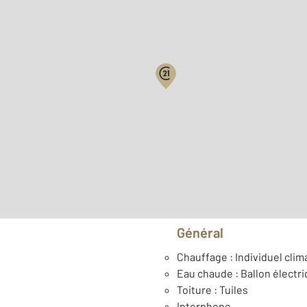
Biens vendus
Surface habitable : 81,5 m
ème
Étage : 5
Type de construction : Tr
Général
Chauffage : Individuel clim
Eau chaude : Ballon électr
Toiture : Tuiles
Interphone