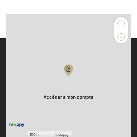
+
-
Parlons de vous, parlons biens
Votre compte :
Accéder à mon compte
500 m
©
Mappy