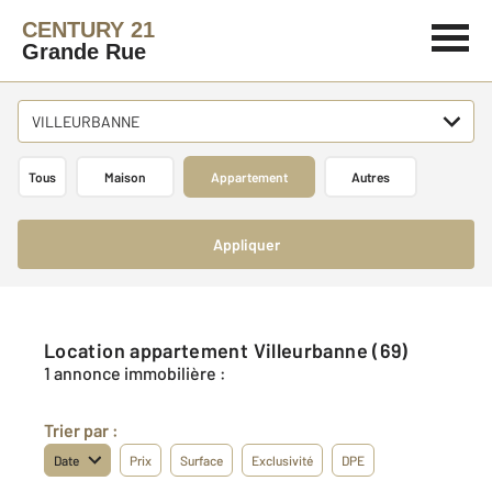
CENTURY 21
Grande Rue
VILLEURBANNE
Tous
Maison
Appartement
Autres
Appliquer
Location appartement Villeurbanne (69)
1 annonce immobilière :
Trier par :
Date
Prix
Surface
Exclusivité
DPE