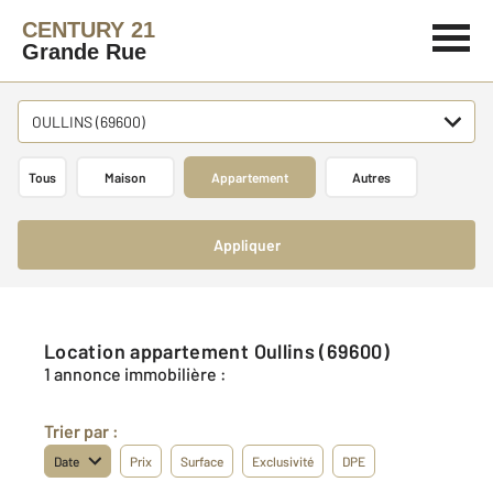
CENTURY 21
Grande Rue
OULLINS (69600)
Tous
Maison
Appartement
Autres
Appliquer
Location appartement Oullins (69600)
1 annonce immobilière :
Trier par :
Date
Prix
Surface
Exclusivité
DPE