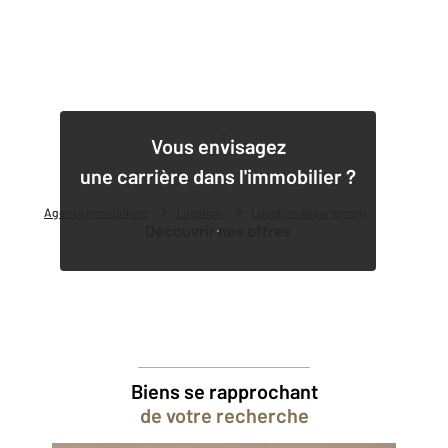
1
Vous envisagez
une carrière dans l'immobilier ?
Agence immobilière
Location
Location appartement
Découvrir nos offres
Biens se rapprochant
de votre recherche