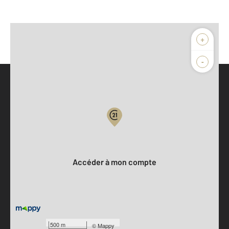
+
-
Parlons de vous, parlons biens
Votre compte :
Accéder à mon compte
500 m
©
Mappy