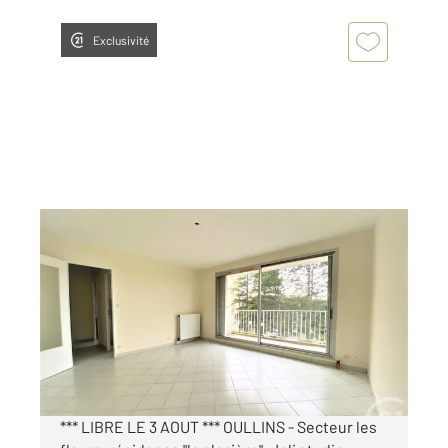
Exclusivité
OULLINS 69
2
30 m
, 1 pièce
Ref : 20582
Appartement F1 à louer
599,26 €
par mois charges comprises
*** LIBRE LE 3 AOUT *** OULLINS - Secteur les