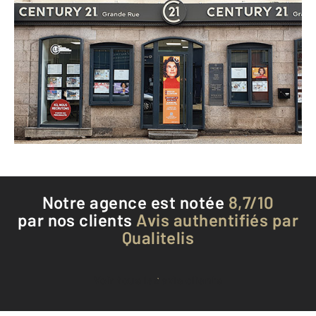
CENTURY 21 Grande Rue
115 Grande Rue
OULLINS - 69600
Envoyer un message
Téléphoner à l'agence
Notre agence est notée
8,7/10
par nos clients
Avis authentifiés par
Qualitelis
Voir tous les avis clients