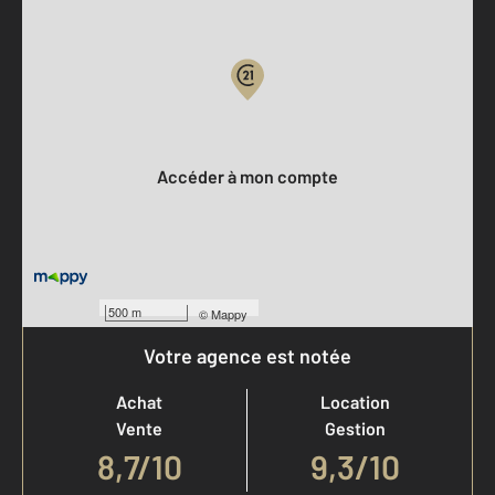
Parlons de vous, parlons biens
Votre compte :
Accéder à mon compte
500 m
©
Mappy
Votre agence est notée
Achat
Location
Vente
Gestion
8,7
/
10
9,3/10